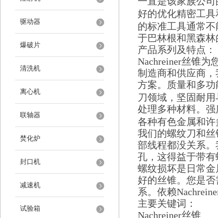
一直是该家族公司
好的优化精密工具
驱动器
的标准工具通常不
于巴林根和黑森林
爆破片
产品系列及特点：
Nachreiner
丝锥为
清洗机
制造商和供应商，
方案。质量和多功
离心机
刀领域，坚固耐用
处理多种材料。强
联轴器
各种有色金属和许
我们的螺纹刀和丝
焚化炉
部线程都没关系。
孔，这得益于带有
封口机
螺纹损坏是日常金
好的丝锥。您是否
减速机
系。依赖
Nachreine
主要关键词：
试验箱
Nachreiner
丝锥