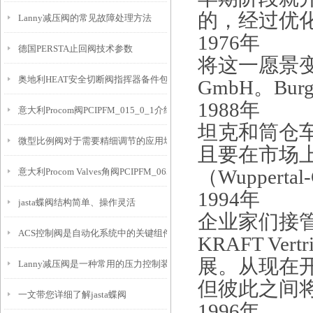
的，经过优
Lanny减压阀的常见故障处理方法
1976年
德国PERSTA止回阀技术参数
将这一愿景
奥地利HEAT安全切断阀指挥器备件包G612-G190144介绍
GmbH。
Bur
1988年
意大利Procom阀PCIPFM_015_0_1介绍
坦克和筒仓
微型比例阀对于需要精细调节的应用场景非常重要
且要在市场
意大利Procom Valves角阀PCIPFM_065_3_1介绍
（Wuppert
1994年
jasta蝶阀结构简单、操作灵活
企业家们接
ACS控制阀是自动化系统中的关键组件
KRAFT Vert
展。从现在
Lanny减压阀是一种常用的压力控制装置
但彼此之间
一文带您详细了解jasta蝶阀
1996年