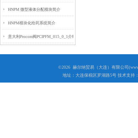
HNPM 微型液体分配模块简介
HNPM模块化给药系统简介
意大利Procom阀PCIPFM_015_0_1介绍
©2026 赫尔纳贸易（大连）有限公司(www.he
地址：大连保税区罗湖路5号 技术支持