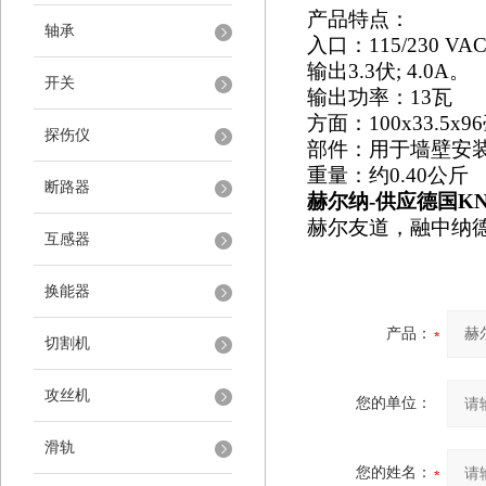
产品特点：
轴承
入口：
115/230 VA
输出
3.3伏; 4.0A。
开关
输出功率：
13瓦
方面：
100x33.5x
探伤仪
部件：用于墙壁安
重量：约
0.40公斤
断路器
赫尔纳
-供应
德国
K
赫尔友道，融中纳
互感器
换能器
产品：
切割机
攻丝机
您的单位：
滑轨
您的姓名：