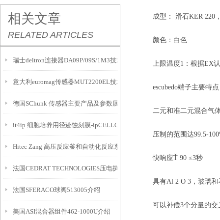
相关文章
成型： 滑石KER 220，DI
RELATED ARTICLES
颜色：白色
瑞士deltron连接器DA09P/09S/1M3技术参数
上限温度1：根据EX认证：40
意大利euromag传感器MUT2200EL技术参数
escubedo端子主要特点
德国SChunk 传感器主要产品及参数展示
二元和准二元混合气体中H 
it4ip 细胞培养用径迹蚀刻膜-ipCELLCULRURE
压制的范围达99.5-100
Hitec Zang 高压反应釜和自动化反应系统
快响应Ť 90 ≤3秒
法国CEDRAT TECHNOLOGIES压电执行器PPA10M介绍
具有Al 2 O 3，玻璃和
法国SFERACO球阀513005介绍
可以补偿3个分量的交
美国ASI混合器组件462-1000U介绍