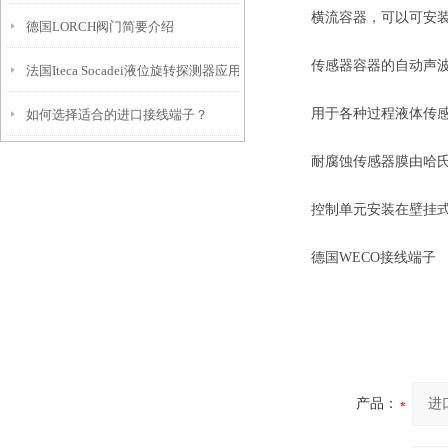
横流容器，可以可安装3
德国LORCH阀门简要介绍
传感器容器的自动声波
法国Iteca Socadei液位旋转探测器应用及参数
用于各种过程液体传感
如何选择适合的进口接线端子？
耐腐蚀传感器膜由哈氏
控制单元安装在​​壁挂
德国WECO接线端子
产品：