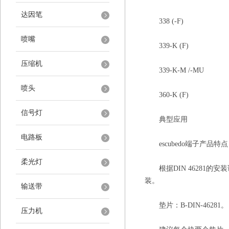
达因笔
338 (-F)
喷嘴
339-K (F)
压缩机
339-K-M /-MU
喷头
360-K (F)
信号灯
典型应用
电路板
escubedo端子产品特
柔光灯
根据DIN 46281的安装说
装。
输送带
垫片：B-DIN-46281。
压力机