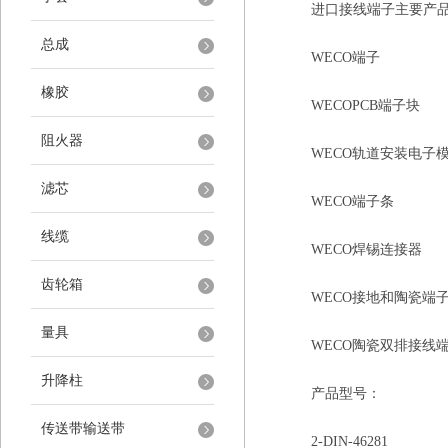
进口接线端子主要产
总成
WECO端子
橡胶
WECOPCB端子块
阻火器
WECO轨道安装电子
滤芯
WECO端子条
线缆
WECO焊锡连接器
齿轮箱
WECO接地和陶瓷端
量具
WECO陶瓷双排接线
升降柱
产品型号：
传送带输送带
2-DIN-46281