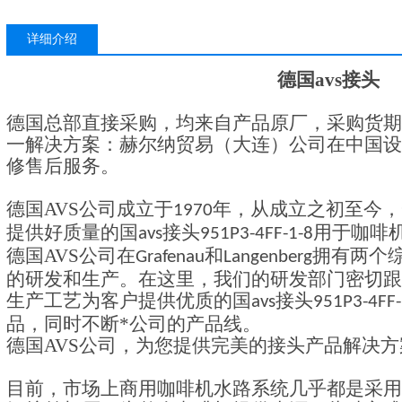
详细介绍
德国
avs
接头
德国总部直接采购，均来自产品原厂，采购货期
一解决方案：赫尔纳贸易（大连）公司在中国设
修售后服务。
德国
AVS
公司成立于
年，从成立之初至今，
1970
提供好质量的国
接头
用于咖啡
avs
951P3-4FF-1-8
德国
AVS
公司在
和
拥有两个
Grafenau
Langenberg
的研发和生产。在这里，我们的研发部门密切跟
生产工艺为客户提供优质的国
接头
avs
951P3-4FF-
品，同时不断*公司的产品线。
德国
AVS
公司，为您提供完美的接头产品解决方
目前，市场上商用咖啡机水路系统几乎都是采用