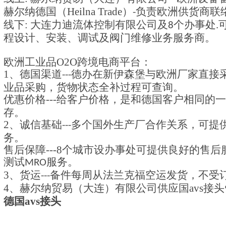
赫尔纳德国（
Heilna Trade
）
负责欧洲供货商联
-
线下
:
大连力迪流体控制有限公司及
个办事处
8
.
程设计、安装、调试及阀门维修业务服务商。
欧洲工业品
O2O
跨境电商平台：
1
、德国渠道
德办在新伊森堡与欧洲厂家直接
---
业品采购，货物状态全补过程可查询。
优惠价格
---
给客户价格，是和德国客户相同的一
存。
2
、诚信基础
多个国外生产厂合作关系，可提
---
务。
售后保障
---8
个城市设办事处可提供良好的售后
测试
服务。
MRO
3
、货运
备件每周从法兰克福空运发货，不受
---
4
、赫尔纳贸易（大连）有限公司供应
国
avs
接头
德国
avs
接头