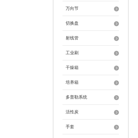
万向节
切换盘
射线管
工业刷
干燥箱
培养箱
多普勒系统
活性炭
手套