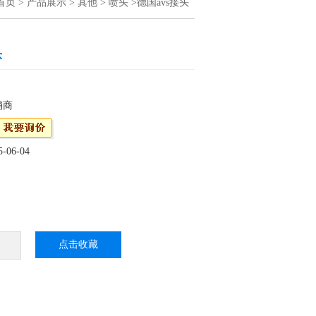
首页
>
产品展示
>
其他
>
喷头
>德国avs接头
头
销商
06-04
采购，均来自产品原厂，采购货期短，支持选
一对一解决方案：赫尔纳贸易（大连）公司在
点击收藏
办事处，可为您提供维修售后服务。