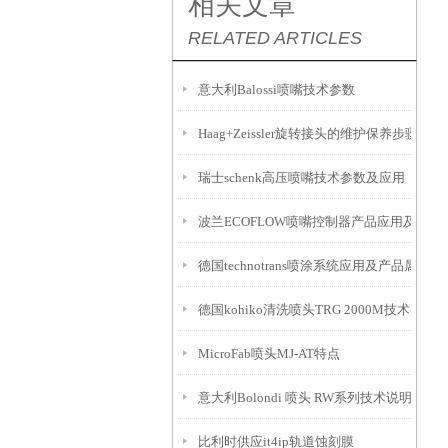
相关文章
RELATED ARTICLES
意大利Balossi喷嘴技术参数
Haag+Zeissler旋转接头的维护保养步骤
瑞士schenk高压喷嘴技术参数及应用
波兰ECOFLOW喷嘴控制器产品应用及属性
德国technotrans喷涂系统应用及产品属性
德国kohiko清洗喷头TRG 2000M技术参数
MicroFab喷头MJ-AT特点
意大利Bolondi 喷头 RW系列技术说明
比利时供应it4ip轨道蚀刻膜