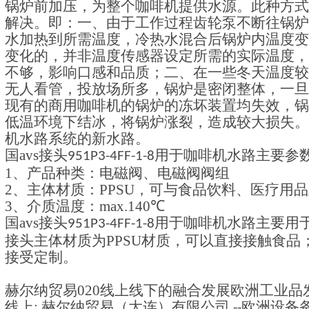
锅炉前加压，为整个咖啡机提供水源。此种方式
解决。即：一、由于工作过程齿轮泵不断往锅炉
水加热到所需温度，冷热水混合后锅炉内温度变
变化的，并非温度传感器设定所需的实际温度，
不够，影响口感和品质；二、在一些冬天温度较
无人看管，投放场所多，锅炉是密闭整体，一旦
现有的商用咖啡机的锅炉的冻坏装置均失效，锅
低温环境下结冰，将锅炉涨裂，造成较大损失。
机水路系统的新水路。
国
avs
接头
用于咖啡机水路
主要参
951P3-4FF-1-8
1
、
产品种类
：
电磁阀、电磁阀阀组
2
、主体材质：
PPSU
，
可与食品饮料、医疗用品
3
、介质温度：
max.
14
0
℃
国
avs
接头
用于咖啡机水路
主要用
951P3-4FF-1-8
接头主体材质为
PPSU
材质，可以直接接触食品
接受定制。
赫尔纳贸易
020
线上线下的融合发展欧洲工业品
线上
:
赫尔纳贸易（大连）有限公司
欧洲设备
--