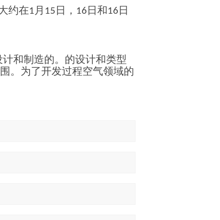
大约在
月
日，
日和
日
1
15
16
16
设计和制造的。的设计和类型
围。为了开发过程空气领域的