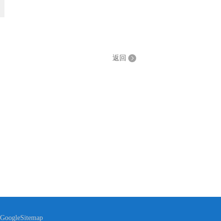
返回
GoogleSitemap