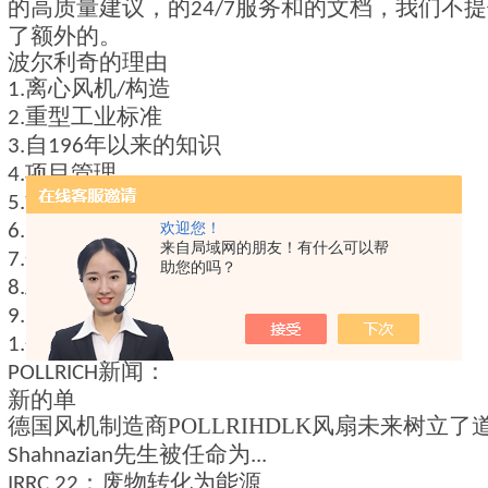
的高质量建议，的
服务和的文档，我们不提
24/7
了额外的。
波尔利奇的理由
离心风机
构造
1.
/
重型工业标准
2.
自
年以来的知识
3.
196
项目管理
4.
制造的
德国制造
量身定做的产品
5.
“
” /
自己的服务
部署
欢迎您！
6.
/
来自局域网的朋友！有什么可以帮
个性决方案
过程空气
7.
/
助您的吗？
工厂工程中的杰出系统
8.
质量
9.
研发
1.
新闻：
POLLRICH
新的单
德国风机制造商
POLLRIHDLK
风扇
未来树立了
先生被任命为
Shahnazian
...
：废物转化为能源
IRRC 22