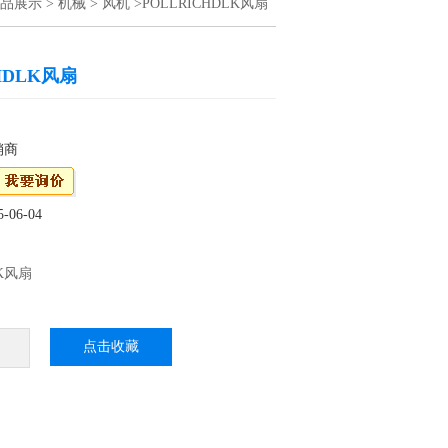
品展示
>
机械
>
风机
>POLLRICHDLK风扇
HDLK风扇
销商
06-04
LK风扇
DLK风扇是德国重型工业风扇的制造商。
点击收藏
目中年的经验，我们提供定制和低维护量的工
户的流程并有助于保护员工的健康。