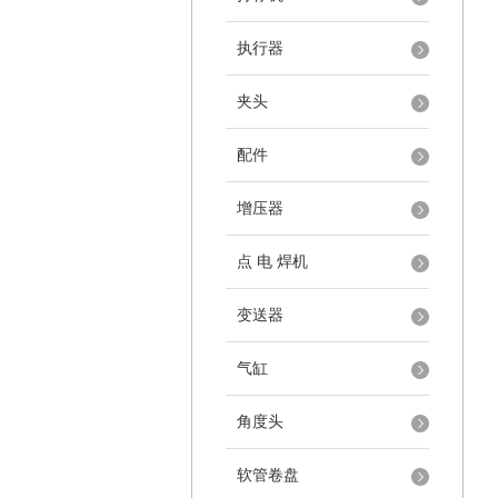
执行器
夹头
配件
增压器
点 电 焊机
变送器
气缸
角度头
软管卷盘