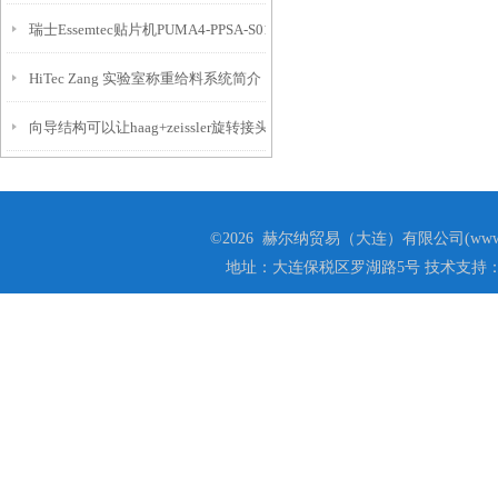
瑞士Essemtec贴片机PUMA4-PPSA-S01介绍
HiTec Zang 实验室称重给料系统简介
向导结构可以让haag+zeissler旋转接头稳定平衡
©2026 赫尔纳贸易（大连）有限公司(www.he
地址：大连保税区罗湖路5号 技术支持