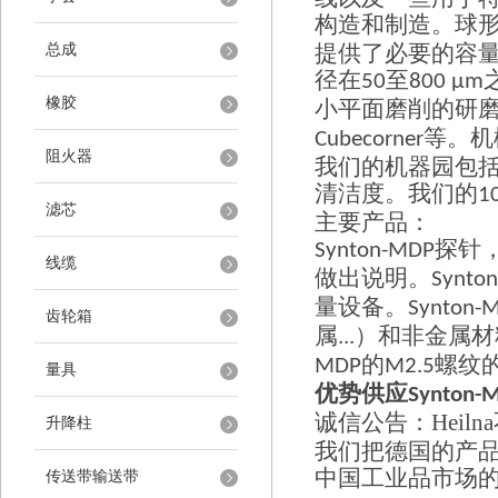
构造和制造。
球
提供了必要的容
总成
径在
至
50
800 µm
橡胶
小平面磨削的研
等。机
Cubecorner
阻火器
我们的机器园包
清洁度。我们的
1
滤芯
主要产品：
探针
Synton-MDP
线缆
做出说明。
Synto
量设备
。
Synton-
齿轮箱
属
）和非金属材
...
的
螺纹
MDP
M2.5
量具
优势供应
Synton-
诚信公告：
Heilna
升降柱
我们把德国的产
中国工业品市场
传送带输送带