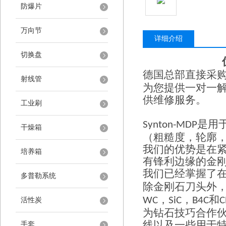
防爆片
万向节
详细介绍
切换盘
德国总部直接采
射线管
为您提供一对一
供维修服务。
工业刷
是用
Synton-MDP
干燥箱
（粗糙度，轮廓
我们的优势是在
培养箱
有锋利边缘的金
我们已经掌握了
多普勒系统
除金刚石刀头外
，
，
和
WC
SiC
B4C
C
活性炭
为钻石技巧合作
线以及一些用于
手套