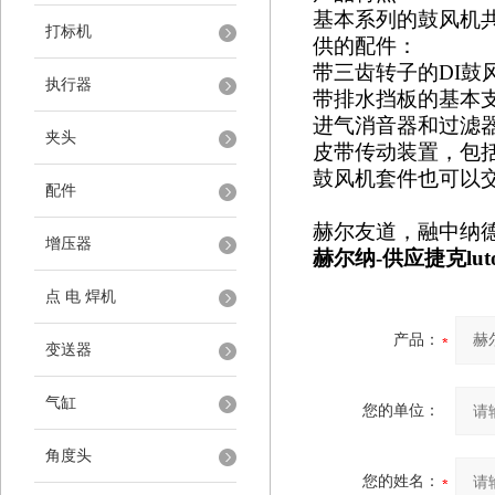
基本系列的鼓风机
打标机
供的配件：
带三齿转子的
DI鼓
执行器
带排水挡板的基本
进气消音器和过滤
夹头
皮带传动装置，包
鼓风机套件也可以
配件
赫尔友道，融中纳
增压器
赫尔纳
-供应
捷克
lu
点 电 焊机
产品：
变送器
气缸
您的单位：
角度头
您的姓名：