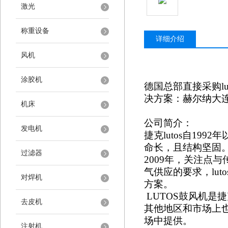
激光
称重设备
详细介绍
风机
涂胶机
德国总部直接采购
l
决方案：赫尔纳大
机床
公司简介：
发电机
捷克
lutos自1
命长，且结构坚固。
过滤器
2009年，关注点与
气供应的要求，lu
对焊机
方案。
LUTOS鼓风机是
去皮机
其他地区和市场上也
场中提供。
注射机