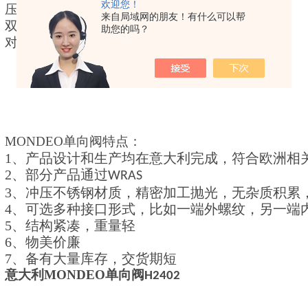
欢迎您！
压力范围：
25
bar
来自局域网的朋友！有什么可以帮
双阀瓣
助您的吗？
对夹式连接
190144介绍
常重要
MONDEO
单向阀
特点：
1
、产品设计和生产均在意大利完成，符合欧洲相
1介绍
2
、部分产品通过
WRAS
3
、冲压不锈钢材质，精密加工抛光，无杂质积累
4
、可选多种接口形式，比如一端外螺纹，另一端
5
、结构紧凑，重量轻
6
、物美价廉
7
、备有大量库存，交货期短
意大利
MONDEO
单向阀
H2402