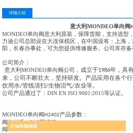
详细介绍
意大利
MONDEO
单向阀
MONDEO
单向阀意大利
原装，保障货期，支持选型
力迪
公司
总部设在大连保税区，在中国设有：上海，
阳，长春办事处，可为您提供维修服务。公司
库存备
公司简介：
成立于
年，
具
意大利
MONDEO
单向阀
公司
，
1986
来，公司
不断壮大，坚持研发。产品应用在各个行
饮用水
管线清扫
生物沼气
农业
等
。
/
/
/
中
公司
产品通过了：
DIN EN
ISO 9
00
1
:2015
等认证
。
MONDEO
单向阀
产品
参数
：
下是一些建议
H2402
阀体材质：
316
不锈钢
阀门
尺寸
：
2
-12
”
”