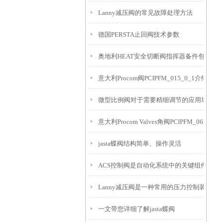
Lanny减压阀的常见故障处理方法
德国PERSTA止回阀技术参数
奥地利HEAT安全切断阀指挥器备件包G612-G
意大利Procom阀PCIPFM_015_0_1介绍
微型比例阀对于需要精细调节的应用场景非
意大利Procom Valves角阀PCIPFM_065_3_
jasta蝶阀结构简单、操作灵活
ACS控制阀是自动化系统中的关键组件
Lanny减压阀是一种常用的压力控制装置
一文带您详细了解jasta蝶阀