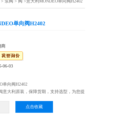
>
泵阀
>
阀
>意大利MONDEO单向阀H2402
DEO单向阀H2402
销商
06-03
O单向阀H2402
向阀意大利原装，保障货期，支持选型，为您提
方案。大连力迪公司总部设在大连保税区，在
海，北京，广州，南京，成都，沈阳，长春办
点击收藏
提供维修服务。公司库存备有大量阀门现货。