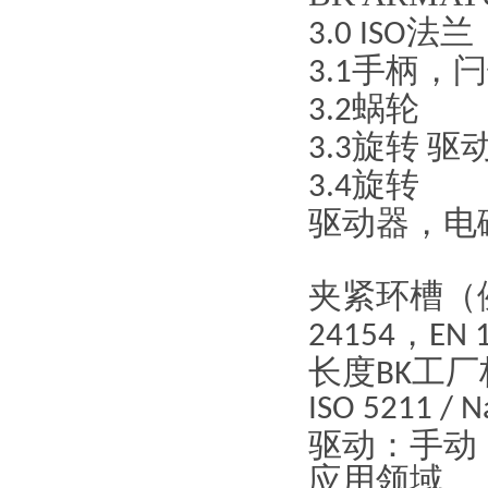
法兰
3.0 ISO
手柄，闩
3.1
蜗轮
3.2
旋转
驱
3.3
旋转
3.4
驱动器，电
夹紧环槽（
，
24154
EN 
长度
工厂
BK
ISO 5211 / 
驱动：手动
应用领域