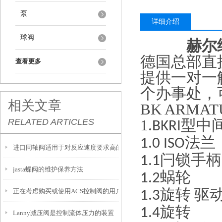
泵
详细介绍
球阀
赫尔
德国总部直
查看更多
提供一对一
个办事处，
相关文章
BK ARMAT
1.
型中
RELATED ARTICLES
BKRI
法兰
1.0 ISO
进口同轴阀适用于对反应速度要求高的工况中
闩锁手柄
1.1
jasta蝶阀的维护保养方法
蜗轮
1.2
旋转
驱
正在考虑购买或使用ACS控制阀的用户，以下是一些建议
1.3
旋转
1.4
Lanny减压阀是控制流体压力的装置