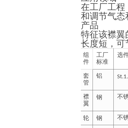
在工厂工程
和调节气态
产品
特征该襟翼
长度短，可
组
工厂
选
件
标准
套
铝
St.1
管
钢
襟
不
翼
轮
钢
不