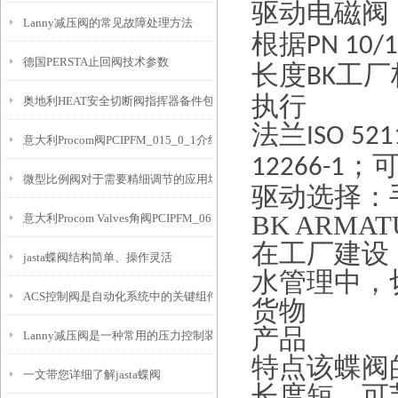
驱动电磁阀
Lanny减压阀的常见故障处理方法
根据
PN 10/
德国PERSTA止回阀技术参数
长度
工厂
BK
执行
奥地利HEAT安全切断阀指挥器备件包G612-G190144介绍
法兰
ISO 521
意大利Procom阀PCIPFM_015_0_1介绍
；
12266-1
微型比例阀对于需要精细调节的应用场景非常重要
驱动选择：
BK ARMAT
意大利Procom Valves角阀PCIPFM_065_3_1介绍
在工厂建设
jasta蝶阀结构简单、操作灵活
水管理中，
ACS控制阀是自动化系统中的关键组件
货物
产品
Lanny减压阀是一种常用的压力控制装置
特点该蝶阀
一文带您详细了解jasta蝶阀
长度短，可