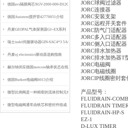
JORC
球阀过滤器
德国avs隔膜阀芯XGV-2000-000-D12CL-04-10
JORC
连接器
JORC
安装支架
德国Assistent搅拌管42770051介绍
JORC
远程开关套件
丹麦GEOPAL气体探测器GJ--EX系列
JORC
防气门适配器
JORC
多入口适配器
瑞士indel伺服驱动器GIN-SAC4*3 5A/400V介绍
JORC
侧入口适配器
JORC
排水加热器
丹麦oj electronics驱动器选购指南
JORC
排水加热器
T
JORC
电磁阀
​赫尔纳供应德国motcom轴承状态在线监测仪BCom
JORC
电磁线圈
JORC
IP线圈密封套
德国Burkert电磁阀6013介绍
产品型号：
微型比例阀是一种精密的流体控制元件
FLUIDRAIN-COM
微型电磁阀通常由铁芯和密封件组成
FLUIDRAIN TIME
FLUIDRAIN-HP-S
EZ-1
D-LUX TIMER