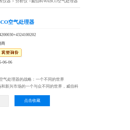
表仪器
>
分析仪
>威伯科WABCO空气处理器
BCO空气处理器
0030+4324100202
销商
06-06
O空气处理器的战略：一个不同的世界
场和新兴市场的一个与众不同的世界，威伯科
的文化中茁壮成长。客户重视威伯科在根据当
场需求提供合适的技术
点击收藏