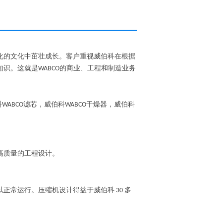
化的文化中茁壮成长。客户重视威伯科在根据
知识。这就是
的商业、工程和制造业务
WABCO
科
滤芯，威伯科
干燥器，威伯科
WABCO
WABCO
高质量的工程设计。
以正常运行。压缩机设计得益于威伯科
多
30