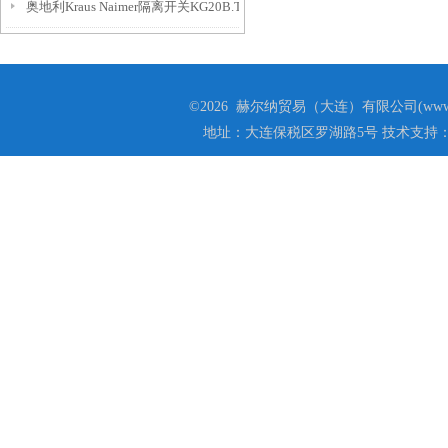
奥地利Kraus Naimer隔离开关KG20B.T206/P3.KL11V技术参数
©2026 赫尔纳贸易（大连）有限公司(www.he
地址：大连保税区罗湖路5号 技术支持