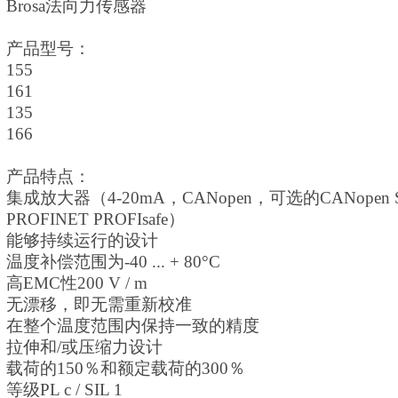
Brosa法向力传感器
产品型号：
155
161
135
166
产品特点：
集成放大器（
4-20mA，CANopen，可选的CANopen 
PROFINET PROFIsafe）
能够持续运行的设计
温度补偿范围为
-40 ... + 80°C
高
EMC性200 V / m
无漂移，即无需重新校准
在整个温度范围内保持一致的精度
拉伸和
/或压缩力设计
载荷的
150％和额定载荷的300％
等级
PL c / SIL 1