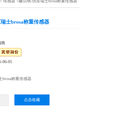
>
传感器
>赫尔纳-供应瑞士brosa称重传感器
瑞士brosa称重传感器
销商
06-05
brosa称重传感器
点击收藏
购brosa称重传感器，原装产品，货期好，支
提供一对一好的解决方案：赫尔纳大连公司在
办事处，可为您提供好的维修服务。