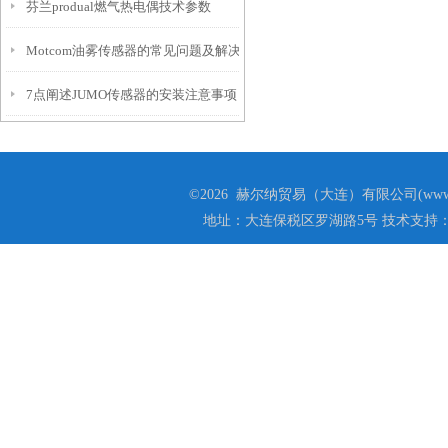
芬兰produal燃气热电偶技术参数
Motcom油雾传感器的常见问题及解决方法
7点阐述JUMO传感器的安装注意事项
©2026 赫尔纳贸易（大连）有限公司(www.he
地址：大连保税区罗湖路5号 技术支持