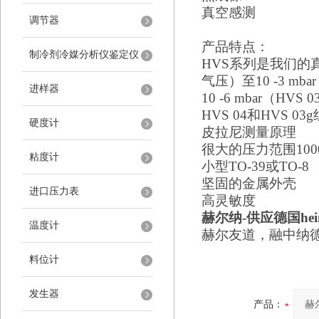
真空感测
调节器
产品特点：
制冷剂冷媒分析仪鉴定仪
HVS系列是我们的
气压）至10 -3 mb
进样器
10 -6 mbar（H
HVS 04和HVS 
硬度计
皮拉尼测量原理
很大的压力范围
100
粘度计
小型
TO-39或TO-8
坚固的金属外壳
进口压力表
高灵敏度
赫尔纳
-供应
德国
h
温度计
赫尔友道，融中纳
料位计
发生器
产品：