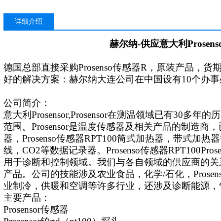
详细介绍
赫尔纳
-供应
意大利
Prose
德国总部直接采购
Prosenso传感器
R，原装产品，货
好的解决方案：赫尔纳大连公司在中国设有10个办
公司简介：
意大利
Prosensor,
Prosensor在测温领域已有30多
范围。Prosensor是温度传感器及相关产品的制造
器，
Prosenso传感器
R
PT100
筒式加热器，带式加热器
线，
CO2等数据记录器。
Prosenso传感器
R
PT100
Pr
用于诊断和控制领域。我们与各自领域的供应商的关
产品。公司的技能涉及农业食品，化学/石化，
Pros
业制冷，供暖和空调等许多行业，还涉及诊断能源，
主要产品：
Prosensor
传感器