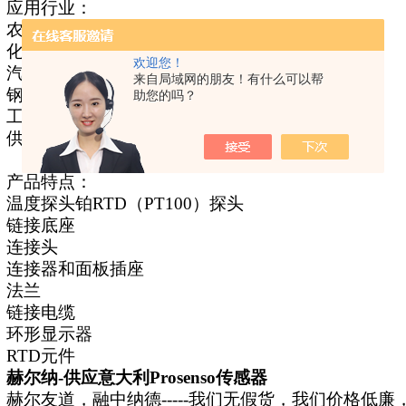
应用行业：
农业食品
化学
/石化
欢迎您！
汽车
来自局域网的朋友！有什么可以帮
钢铁
助您的吗？
工业制冷
供暖和空调
产品特点：
温度探头
铂
RTD（PT100）探头
链接底座
连接头
连接器和面板插座
法兰
链接电缆
环形显示器
RTD元件
赫尔纳
-供应
意大利
Prosenso传感器
赫尔友道，融中纳德
-----我们无假货，我们价格低