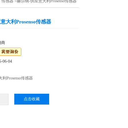
>
传感器
>赫尔纳-供应意大利Prosenso传感器
意大利Prosenso传感器
销商
06-04
利Prosenso传感器
购Prosenso传感器R，原装产品，货期好，支
提供一对一好的解决方案：赫尔纳大连公司在
点击收藏
办事处，可为您提供好的维修服务。