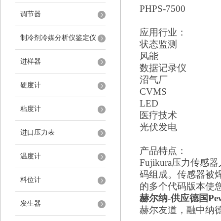
PHPS-7500
调节器
应用行业：
制冷剂冷媒分析仪鉴定仪
状态监测
风能
进样器
数据记录仪
沼气厂
硬度计
CVMS
LED
粘度计
医疗技术
光伏发电
进口压力表
产品特点：
温度计
Fujikura压力传感器
码组成。传感器被焊
料位计
的多个代码版本使您可
赫尔纳
-供应
德国
Pe
发生器
赫尔友道，融中纳