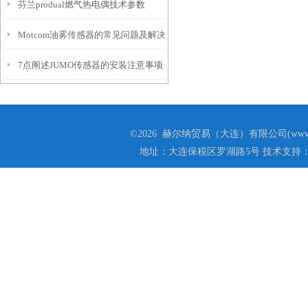
芬兰produal燃气热电偶技术参数
Motcom油雾传感器的常见问题及解决方法
7点阐述JUMO传感器的安装注意事项
©2026 赫尔纳贸易（大连）有限公司(www.he
地址：大连保税区罗湖路5号 技术支持